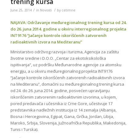
trening kursa
/
/
June 25, 2014
in
Novosti
by
cetimne
NAJAVA: Održavanje međuregionalnog trening kursa od 24.
do 26. juna 2014. godine u okviru interregionalnog projekta
INT9176 “Jačanje kontrole iskorišćenih zatvorenih
radioaktivnih izvora na Mediteranu”
Ministarstvo održivog razvoja i turizma, Agencija za zaštitu
životne sredine i D.O.O. „Centar za ekotoksikološka
ispitivanja“, uz podršku Međunarodne agencije za atomsku
energiju, a u okviru međuregionalnog projekta INT9176
“Jačanje kontrole iskorišćenih zatvorenih radioaktivnih izvora
na Mediteranu”, domaćini su međuregionalnog trening kursa
od 24. do 26. juna 2014. godine, posvećen upravljanju
iskorišćenim zatvorenim radioaktivnim izvorima, u kojem,
pored predavača i učesnika iz Crne Gore, učestvuje 17
predstavnika nadležnih institucija iz 14 zemalja (Albanija,
Bosna i Hercegovina, Egipat, Gana, Grčka, Jordan, Libija,
Maroko, Srbija, Slovenija, Južnoafrička Republika, Makedonija,
Tunis i Turska).