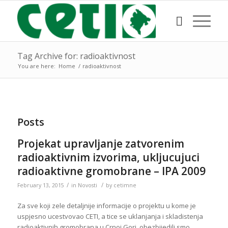
Tag Archive for: radioaktivnost
You are here:
Home
/
radioaktivnost
Posts
Projekat upravljanje zatvorenim
radioaktivnim izvorima, ukljucujuci
radioaktivne gromobrane – IPA 2009
/
/
February 13, 2015
in
Novosti
by
cetimne
Za sve koji zele detaljnije informacije o projektu u kome je
uspjesno ucestvovao CETI, a tice se uklanjanja i skladistenja
radioaktivnih gromobrana u Crnoj Gori, obezbijedili smo