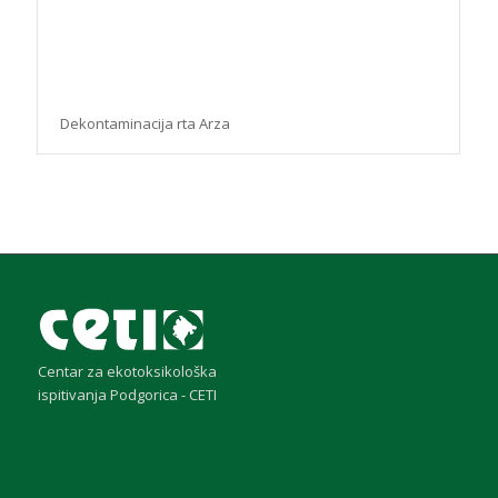
Dekontaminacija rta Arza
Centar za ekotoksikološka
ispitivanja Podgorica - CETI