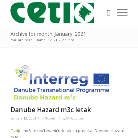
Archive for month: January, 2021
You are here:
Home
/
2021
/
January
Danube Hazard m3c letak
/
/
January 13, 2021
in
Novosti
by
MNEEditor
Ovdje
možete naći zvanični letak za projekat Danube Hazard
m3c.