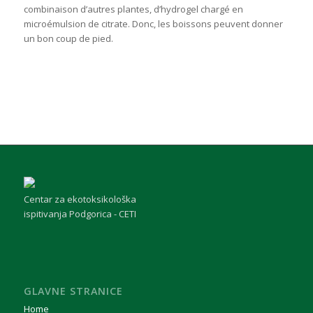
combinaison d’autres plantes, d’hydrogel chargé en
microémulsion de citrate. Donc, les boissons peuvent donner
un bon coup de pied.
Centar za ekotoksikološka
ispitivanja Podgorica - CETI
GLAVNE STRANICE
Home