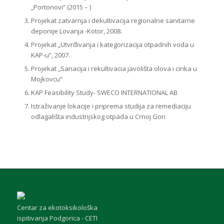
„Portonovi“ (2015 – )
Projekat zatvarnja i dekultivacija regionalne sanitarne
deponije Lovanja -Kotor, 2008.
Projekat „Utvrđivanja i kategorizacija otpadnih voda u
KAP-u”, 2007.
Projekat „Sanacija i rekultivacia javolišta olova i cinka u
Mojkovcu”
KAP Feasibility Study- SWECO INTERNATIONAL AB
Istraživanje lokacije i priprema studija za remediaciju
odlagališta industrijskog otpada u Crnoj Gori
Centar za ekotoksikološka
ispitivanja Podgorica - CETI