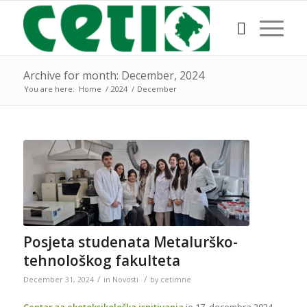
Archive for month: December, 2024
You are here:
Home
/
2024
/
December
Posjeta studenata Metalurško-
tehnološkog fakulteta
/
/
December 31, 2024
in
Novosti
by
cetimne
Centar za ekotoksikološka ispitivanja
je 17. decembra 2024.