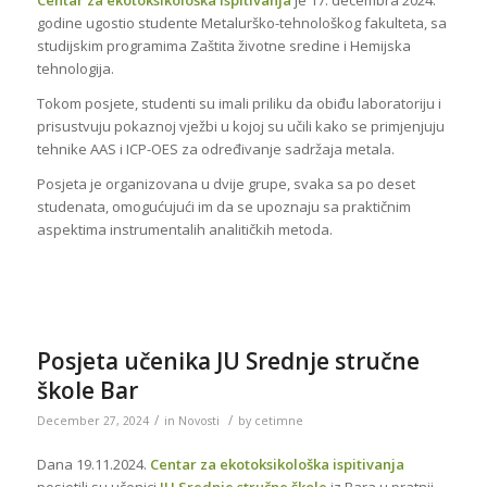
godine ugostio studente Metalurško-tehnološkog fakulteta, sa
studijskim programima Zaštita životne sredine i Hemijska
tehnologija.
Tokom posjete, studenti su imali priliku da obiđu laboratoriju i
prisustvuju pokaznoj vježbi u kojoj su učili kako se primjenjuju
tehnike AAS i ICP-OES za određivanje sadržaja metala.
Posjeta je organizovana u dvije grupe, svaka sa po deset
studenata, omogućujući im da se upoznaju sa praktičnim
aspektima instrumentalih analitičkih metoda.
Posjeta učenika JU Srednje stručne
škole Bar
/
/
December 27, 2024
in
Novosti
by
cetimne
Dana 19.11.2024.
Centar za ekotoksikološka ispitivanja
posjetili su učenici
JU Srednje stručne škole
iz Bara u pratnji