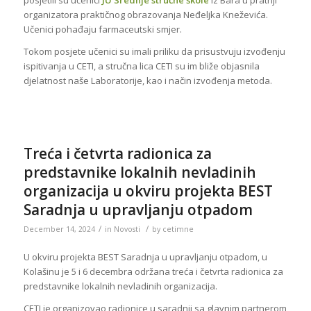
organizatora praktičnog obrazovanja Neđeljka Kneževića.
Učenici pohađaju farmaceutski smjer.
Tokom posjete učenici su imali priliku da prisustvuju izvođenju
ispitivanja u CETI, a stručna lica CETI su im bliže objasnila
djelatnost naše Laboratorije, kao i način izvođenja metoda.
Treća i četvrta radionica za
predstavnike lokalnih nevladinih
organizacija u okviru projekta BEST
Saradnja u upravljanju otpadom
/
/
December 14, 2024
in
Novosti
by
cetimne
U okviru projekta BEST Saradnja u upravljanju otpadom, u
Kolašinu je 5 i 6 decembra održana treća i četvrta radionica za
predstavnike lokalnih nevladinih organizacija.
CETI je organizovao radionice u saradnji sa glavnim partnerom