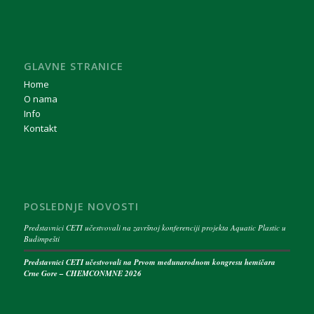
GLAVNE STRANICE
Home
O nama
Info
Kontakt
POSLEDNJE NOVOSTI
Predstavnici CETI učestvovali na završnoj konferenciji projekta Aquatic Plastic u
Budimpešti
Predstavnici CETI učestvovali na Prvom međunarodnom kongresu hemičara
Crne Gore – CHEMCONMNE 2026