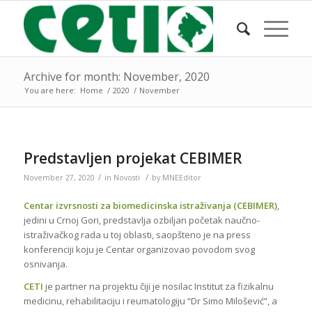
Archive for month: November, 2020
You are here:
Home
/
2020
/
November
Predstavljen projekat CEBIMER
/
/
November 27, 2020
in
Novosti
by
MNEEditor
Centar izvrsnosti za biomedicinska istraživanja (CEBIMER)
,
jedini u Crnoj Gori, predstavlja ozbiljan početak naučno-
istraživačkog rada u toj oblasti, saopšteno je na press
konferenciji koju je Centar organizovao povodom svog
osnivanja.
CETI
je partner na projektu čiji je nosilac Institut za fizikalnu
medicinu, rehabilitaciju i reumatologiju “Dr Simo Milošević”, a