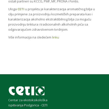
ostali partneri su KCCG, PMF, MF, PRONA i Fontis.
Uloga
CETI
u projektu je karakterizacija aromatičnog bilja u
cilju primjene za proizvodnju kozmetičkih preparata kao i
karakterizacija akoholno ekstraktibilnog bilja za moguću
proizvodnju tinktura i tradicionalnih alkoholnih pića sa
odgovarajućom zdravstvenom tvrdnjom.
Više informacija na sledećem
linku
Centar za ekotoksikološka
ispitivanja Podgorica - CETI