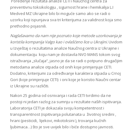
Poređenje rezultata analize CETI i Naučnog centra za
preventivnu toksikologiju , sigurnost hrane i hemikalija L.I
Medved MZ Ukrajine bilo bi moguće samo ako se radi o
uzorku koji ispunjava sva tri kriterijuma za validnost koja smo
prethodno pojasnili.
Naglašavamo da nam nije poznato koje metode uzorkovanja je
koristila kompanija Valgo kao i ovlašćeno lice u Ukrajini.
Uvidom
u Izvještaj o rezultatima analize Naučnog centra iz Ukrajine i
dokumentaciju koju nam je dostavila NVO MANS tokom svog
istraživanja „slučaja“, jasno je da se radi o potpuno drugačijim
metodama analize otpada od onih koje primjenjuje CETI.
Dodatno, kriterijumi za određivanje karaktera otpada u Crnoj
Gori (koje primjenjuje CETI) i oni koje je koristio Naučni centar
iz Ukrajine su različiti.
Nakon 25 godina od osnivanja i rada CETI tvrdimo da ne
postoji ni jedan razlog za sumnju u rezultate naših ispitivanja.
Laboratorija CETI je dokazala svoju kompetentnost i
transparentnost (ispitivanja polutanata u životnoj sredini ,
hrani (pesticidi, lijekovi, mikotoksini ), trovanja kućnih
ljubimaca…) što je sve uvijek bilo i biće dostupno javnosti.