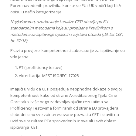
Pored navedenih pravilnika koriste se EU i UK vodiči koji bliže
opisuju način kategorizacije.
Naglašavamo, uzorkovanje i analize CETI obavlja po EU
standardnim metodama koje su propisane Pravilnikom o
metodama za ispitivanje opasnih svojstava otpada („Sl. list CG“,
br. 37/18).
Pravila provjere kompetentnosti Laboratorije za ispitivanje su
vrlo jasna:
PT ( profficiency testovi)
Akreditacija MEST ISO/IEC 17025
Imajući u vidu da CETI posjeduje neophodne dokaze o svojoj
kompetentnosti kako od strane Akreditacionog Tijela Crne
Gore tako i više nego zadovoljavajućim rezulatima sa
Profficiency Testovima formiranih od strane EU provajdera,
slobodni smo sve zainteresovane pozvati u CETI i staviti na
uvid sve rezultate PTa sprovedenih iz ove ali i svih oblasti
ispitivanja CETI.