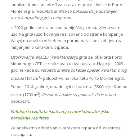
analizu i kome se određivao karakter porijeklom je iz Porto
Montenegra.
Rezultati analize su pokazali da je dostavljeni
uzorak otpadnog grita neopasan.
U 2020 godini od strane kompanije Valgo dostavljena su tri
uzorka grita (uzorkovanje realizovano od strane kompanije
Valgo) na analizu određeneih parametara i bez zahtjeva za
mišljenjem o karakteru otpada.
Uzorkovanje, analizu i karakterizaciju
grita sa lokaliteta Porto
Montenegro CETI je realizovao u dva navrata. Najprije , 2009.
godine kada su
rezultati analize pokazali opasan karakter ovog
3
otpada
(1912m
– poluostrvo na lokalitetu Porto Montenegro).
3
Potom, 2014. godine, otpadni grit iz bunkera (3500m
) i džambo
3
vreća (1700 m
).
Rezultati analize su pokazali da je otpad
neopasan.
Validnost rezultata ispitivanja i interlaboratorijsko
poređenje rezultata
Za adekvatno određivanje karaktera otpada od izuzetnog
značaja su: