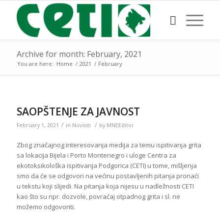
Archive for month: February, 2021
You are here:
Home
/
2021
/
February
SAOPŠTENJE ZA JAVNOST
/
/
February 1, 2021
in
Novosti
by
MNEEditor
Zbog značajnog interesovanja medija za temu ispitivanja grita
sa lokacija Bijela i Porto Montenegro i uloge Centra za
ekotoksikološka ispitivanja Podgorica (CETI) u tome, mišljenja
smo da će se odgovori na većinu postavljenih pitanja pronaći
u tekstu koji slijedi. Na pitanja koja nijesu u nadležnosti CETI
kao što su npr. dozvole, povraćaj otpadnog grita i sl. ne
možemo odgovoriti.