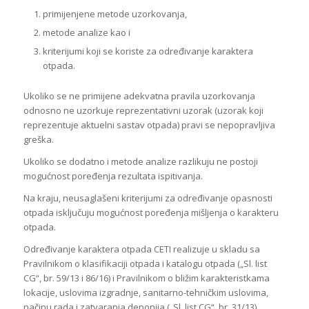
primijenjene metode uzorkovanja,
metode analize kao i
kriterijumi koji se koriste za određivanje karaktera
otpada.
Ukoliko se ne primijene adekvatna pravila uzorkovanja
odnosno ne uzorkuje reprezentativni uzorak (uzorak koji
reprezentuje aktuelni sastav otpada) pravi se nepopravljiva
greška.
Ukoliko se dodatno i metode analize razlikuju ne postoji
mogućnost poređenja rezultata ispitivanja.
Na kraju, neusaglašeni kriterijumi za određivanje opasnosti
otpada isključuju mogućnost poređenja mišljenja o karakteru
otpada.
Određivanje karaktera otpada CETI realizuje u skladu sa
Pravilnikom o klasifikaciji otpada i katalogu otpada („Sl. list
CG“, br. 59/13 i 86/16) i Pravilnikom o bližim karakteristkama
lokacije, uslovima izgradnje, sanitarno-tehničkim uslovima,
načinu rada i zatvaranja deponija („Sl. list CG“, br. 31/13).