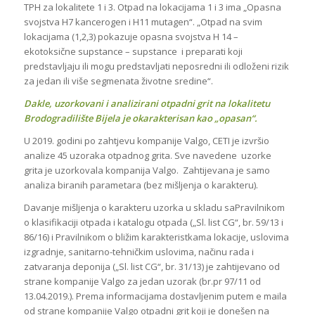
TPH za lokalitete 1 i 3. Otpad na lokacijama 1 i 3 ima „Opasna
svojstva H7 kancerogen i H11 mutagen“. „Otpad na svim
lokacijama (1,2,3) pokazuje opasna svojstva H 14 –
ekotoksične supstance – supstance i preparati koji
predstavljaju ili mogu predstavljati neposredni ili odloženi rizik
za jedan ili više segmenata životne sredine“.
Dakle, uzorkovani i analizirani otpadni grit na lokalitetu
Brodogradilište Bijela je okarakterisan kao „opasan“.
U 2019. godini po zahtjevu kompanije Valgo, CETI je izvršio
analize 45 uzoraka otpadnog grita. Sve navedene uzorke
grita je uzorkovala kompanija Valgo. Zahtijevana je samo
analiza biranih parametara (bez mišljenja o karakteru).
Davanje mišljenja o karakteru uzorka u skladu saPravilnikom
o klasifikaciji otpada i katalogu otpada („Sl. list CG“, br. 59/13 i
86/16) i Pravilnikom o bližim karakteristkama lokacije, uslovima
izgradnje, sanitarno-tehničkim uslovima, načinu rada i
zatvaranja deponija („Sl. list CG“, br. 31/13) je zahtijevano od
strane kompanije Valgo za jedan uzorak (br.pr 97/11 od
13.04.2019.). Prema informacijama dostavljenim putem e maila
od strane kompanije Valgo otpadni grit koji je donešen na