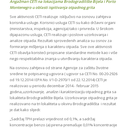
Angažman CETI na lokacijama Brodogradilište Bijela i Porto
Montenegro u oblasti ispitivanja otpadnog grita
Sve aktivnosti CETI realizuje isključivo na osnovu zahtjeva
korisnika usluge. Korisnici usluga CETI su kako državni organi
(ministarstva, inspekcija, agencija) tako i privreda. U širokom
dijapazonu usluga, CETI realizuje i poslove uzorkovanja i
analize otpada. Rezultati sprovedenih analiza su osnov za
formiranje mišljenja o karakteru otpada. Sve ove aktivnosti
CETI obavlja koristeći propisane standardne metode kao i više
nego respektabilna znanja u utvrđivanju karaktera otpada.
Na osnovu zahtjeva od strane Agencije za zaštitu životne
sredine te potpisanog ugovora ( ugovor sa CETI No. 00-20-2926
od 19.12.2014 I EPA No. I/1-D-2970/1 od 22.12.2014) CETI je
realizovao u periodu decembar 2014.- februar 2015
godina,
uzorkovanje, analize i karakterizaciju
otpadnog grita sa
lokaliteta Brodogradilište Bijela. Uzorkovanje otpadnog grita je
realizovano na tri lokaliteta u okviru Brodogradilišta i rezultat
je dat kako slijedi:
„Sadržaj TPH prelazi vrijednost od 0,1%, a sadržaj
koncentracije benzo (a) pirena premašuje 0,01% koncentracije