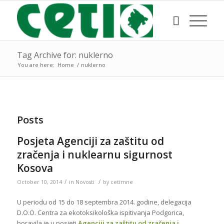
Tag Archive for: nuklerno
You are here:
Home
/
nuklerno
Posts
Posjeta Agenciji za zaštitu od
zračenja i nuklearnu sigurnost
Kosova
/
/
October 10, 2014
in
Novosti
by
cetimne
U periodu od 15 do 18 septembra 2014. godine, delegacija
D.O.O. Centra za ekotoksikološka ispitivanja Podgorica,
boravila je u posjeti
Agenciji za zaštitu od zračenja i