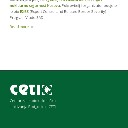
nuklearnu sigurnost Kosova
. Pokrovitelj i organizator posjete
je bio
EXBS
(Export Control and Related Border Security)
Program Vlade SAD.
Read more
Centar za ekotoksikološka
ispitivanja Podgorica - CETI