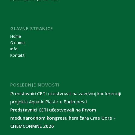
GLAVNE STRANICE
Home
O nama
Info
Kontakt
POSLEDNJE NOVOSTI
Predstavnici CETI učestvovali na završnoj konferenciji
projekta Aquatic Plastic u Budimpešti
Predstavnici CETI učestvovali na Prvom
međunarodnom kongresu hemičara Crne Gore –
CHEMCONMNE 2026