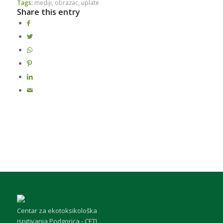
Tags:
mediji
,
obrazac
,
uplate
Share this entry
Centar za ekotoksikološka
ispitivanja Podgorica - CETI