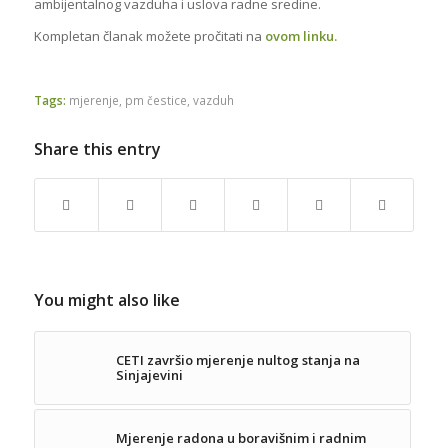
ambijentalnog vazduha i uslova radne sredine.
Kompletan članak možete pročitati na
ovom linku
.
Tags:
mjerenje
,
pm čestice
,
vazduh
Share this entry
You might also like
CETI završio mjerenje nultog stanja na
Sinjajevini
Mjerenje radona u boravišnim i radnim