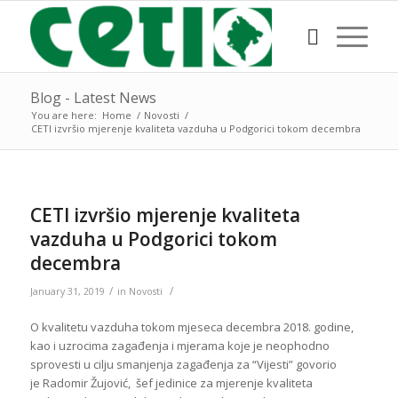
Blog - Latest News
You are here:
Home
/
Novosti
/
CETI izvršio mjerenje kvaliteta vazduha u Podgorici tokom decembra
CETI izvršio mjerenje kvaliteta
vazduha u Podgorici tokom
decembra
/
/
January 31, 2019
in
Novosti
O kvalitetu vazduha tokom mjeseca decembra 2018. godine,
kao i uzrocima zagađenja i mjerama koje je neophodno
sprovesti u cilju smanjenja zagađenja za “Vijesti” govorio
je Radomir Žujović, šef jedinice za mjerenje kvaliteta