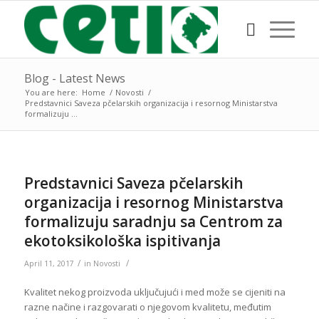
Blog - Latest News
You are here:
Home
/
Novosti
/
Predstavnici Saveza pčelarskih organizacija i resornog Ministarstva
formalizuju ...
Predstavnici Saveza pčelarskih
organizacija i resornog Ministarstva
formalizuju saradnju sa Centrom za
ekotoksikološka ispitivanja
/
/
April 11, 2017
in
Novosti
Kvalitet nekog proizvoda uključujući i med može se cijeniti na
razne načine i razgovarati o njegovom kvalitetu, međutim