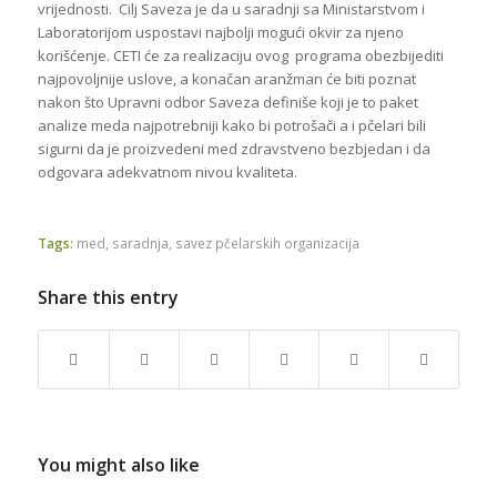
vrijednosti. Cilj Saveza je da u saradnji sa Ministarstvom i
Laboratorijom uspostavi najbolji mogući okvir za njeno
korišćenje. CETI će za realizaciju ovog programa obezbijediti
najpovoljnije uslove, a konačan aranžman će biti poznat
nakon što Upravni odbor Saveza definiše koji je to paket
analize meda najpotrebniji kako bi potrošači a i pčelari bili
sigurni da je proizvedeni med zdravstveno bezbjedan i da
odgovara adekvatnom nivou kvaliteta.
Tags:
med
,
saradnja
,
savez pčelarskih organizacija
Share this entry
You might also like