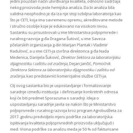
jedini pouzdan način utvrđivanja kvaliteta, odnosno sadržaja
nekog proizvoda jeste hemijska analiza. Da bi analiza bila
validna neophodno je da iza nje stoji ozbiljna laboratorija kao
što je CETI, koja ima savremenu opremu, akreditovane metode
i stručno osoblje koje je edukovano na visokom nivou.
Sastanku su prisustvovali u ime Ministarstva poljoprivrede i
ruralnog razvoja g-đa Dragana Šutović, u ime Saveza
pčelarskih organizacija g-din Marijan Plantak i Vladimir
Radulović, a u ime CETI-ja izvršna direktorica g-đa Nada
Medenica, Danijela Šuković,
Direktor Sektora za laboratorijsku
dijagnostiku i zaštitu od zračenja
, Dejan Jančić,
Pomoćnik
Direktora Sektora za laboratorijsku dijagnostiku i zaštitu od
zračenja,
kao predstavnici komercijalne službe CETI-ja.
Cilj ovog sastanka bio je uspostavljanje i formalizovanje
saradnje između institucija i definisanje konkretnih odnosa
koji će biti predmet Sporazuma o saradnji. Ideja o
uspostavljanju saradnje javila se nakon što je Ministarstvo
poljoprivrede i ruralnog razvoja kroz program Agrobudžeta za
2017. godinu predvidjelo mjeru podrške za laboratorijska
ispitivanja kvaliteta poljoprivrednih proizvoda uključujući i
med. Visina podrške za analizu meda je 50 % od fakturisane